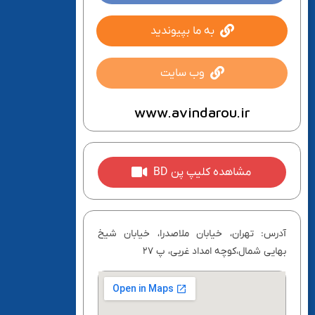
به ما بپیوندید
وب سایت
www.avindarou.ir
مشاهده کلیپ پن BD
آدرس: تهران، خیابان ملاصدرا، خیابان شیخ
بهایی شمال،کوچه امداد غربی، پ ۲۷