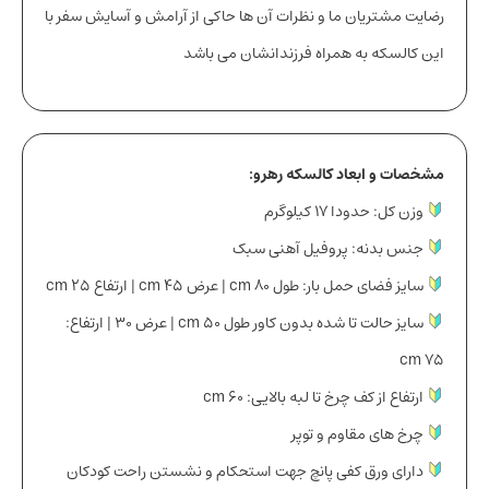
رضایت مشتریان ما و نظرات آن ها حاکی از آرامش و آسایش سفر با
این کالسکه به همراه فرزندانشان می باشد
مشخصات و ابعاد کالسکه رهرو:
وزن کل: حدودا ١٧ کیلوگرم
جنس بدنه: پروفیل آهنی سبک
سایز فضای حمل بار: طول ٨۰ cm | عرض ۴۵ cm | ارتفاع ٢۵ cm
سایز حالت تا شده بدون کاور طول ۵۰ cm | عرض ٣۰ | ارتفاع:
٧۵ cm
ارتفاع از کف چرخ تا لبه بالایی: ۶۰ cm
چرخ های مقاوم و توپر
دارای ورق کفی پانچ جهت استحکام و نشستن راحت کودکان